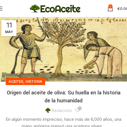
0
€
0.0
11
MAY
,
ACEITES
HISTORIA
Origen del aceite de oliva: Su huella en la historia
de la humanidad
13
Redacción
En algún momento impreciso, hace más de 6,000 años, una
mano anónima prensó una aceituna silves...